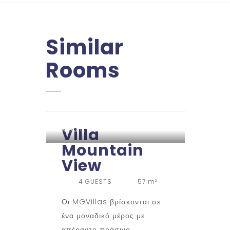
Similar
Rooms
Villa
MG VILLAS
Mountain
View
4 GUESTS
57 m²
Οι MGVillas βρίσκονται σε
ένα μοναδικό μέρος με
απέραντο πράσινο,