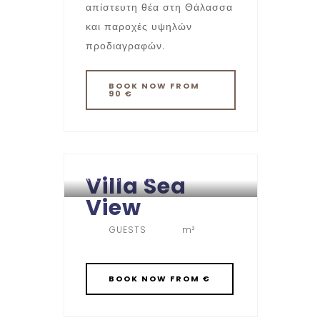
απίστευτη θέα στη Θάλασσα
και παροχές υψηλών
προδιαγραφών.
BOOK
NOW
FROM
90 €
Villa Sea
VILLA SEA VIEW
View
GUESTS
m²
BOOK
NOW
FROM €