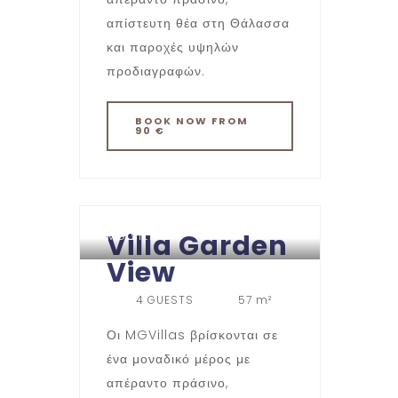
απίστευτη θέα στη Θάλασσα
και παροχές υψηλών
προδιαγραφών.
BOOK
NOW
FROM
90 €
Villa Garden
MG VILLAS
View
4 GUESTS
57 m²
Οι MGVillas βρίσκονται σε
ένα μοναδικό μέρος με
απέραντο πράσινο,