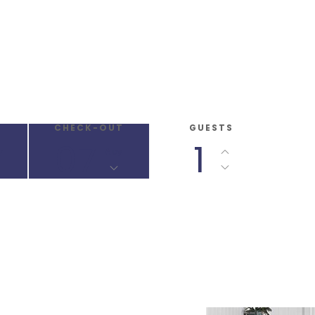
CHECK-OUT
GUESTS
07
1
γ
Αυγ