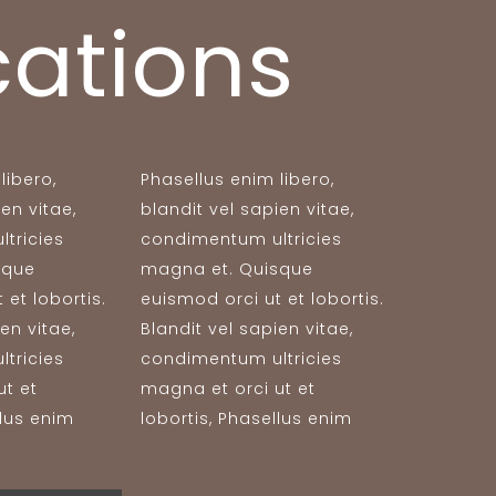
cations
libero,
Phasellus enim libero,
en vitae,
blandit vel sapien vitae,
tricies
condimentum ultricies
sque
magna et. Quisque
 et lobortis.
euismod orci ut et lobortis.
en vitae,
Blandit vel sapien vitae,
tricies
condimentum ultricies
ut et
magna et orci ut et
llus enim
lobortis, Phasellus enim