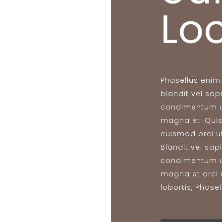
Lo
Phasellus enim 
blandit vel sapi
condimentum ul
magna et. Qui
euismod orci ut
Blandit vel sapi
condimentum ul
magna et orci 
lobortis, Phase