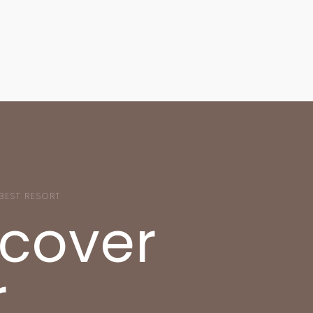
BEST RESORT
scover
r