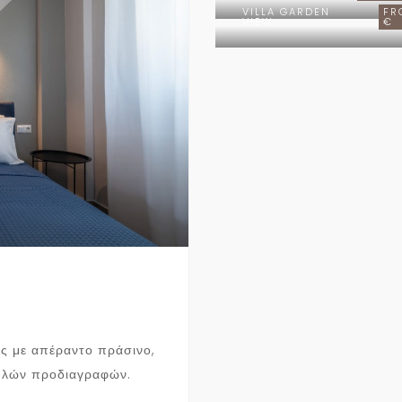
VILLA GARDEN
FR
VIEW
€
ος με απέραντο πράσινο,
ηλών προδιαγραφών.