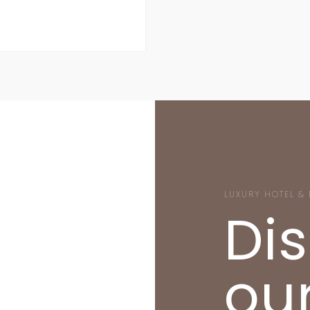
LUXURY HOTEL & 
Di
ou