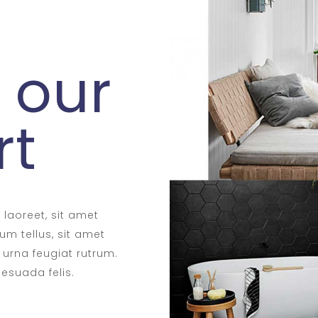
n our
rt
 laoreet, sit amet
um tellus, sit amet
t urna feugiat rutrum.
esuada felis.