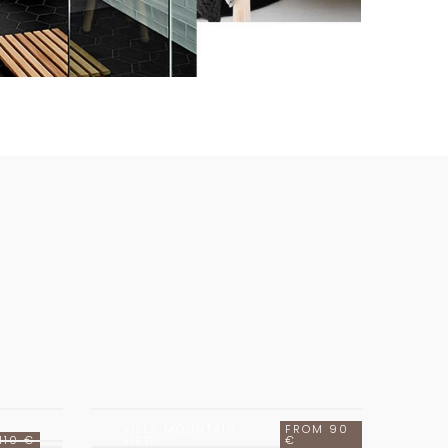
VILLA MOUNTAIN
FROM 90
110 €
VIEW
€