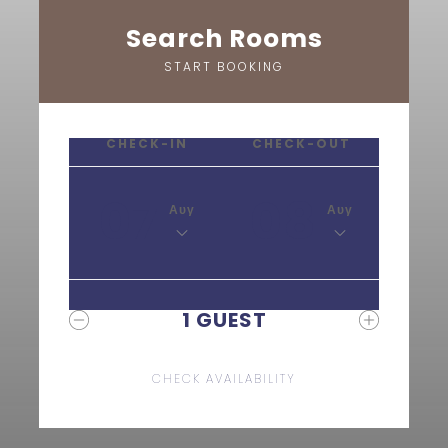
Search Rooms
START BOOKING
CHECK-IN
CHECK-OUT
07
08
Αυγ
Αυγ
1
GUEST