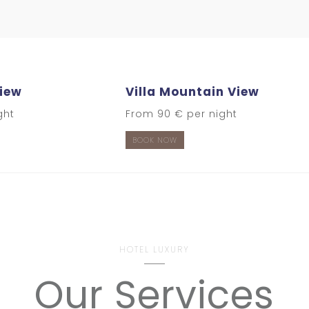
View
Villa Mountain View
ght
From 90 € per night
BOOK NOW
HOTEL LUXURY
Our Services