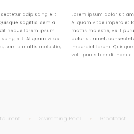
ectetur adipiscing elit.
Lorem ipsum dolor sit ame
Quisque sagittis, sem a
Aliquam vitae imperdiet l
andit neque lorem ipsum
mattis molestie, velit pu
iscing elit. Aliquam vitae
dolor sit amet, consectetu
is, sem a mattis molestie,
imperdiet lorem. Quisque 
velit purus blandit neque
taurant
Swimming Pool
Breakfast