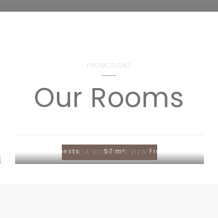
PROMOTIONS
Our Rooms
4 Guests
57 m²
From 90 €
VILLA MOUNTAIN VIEW