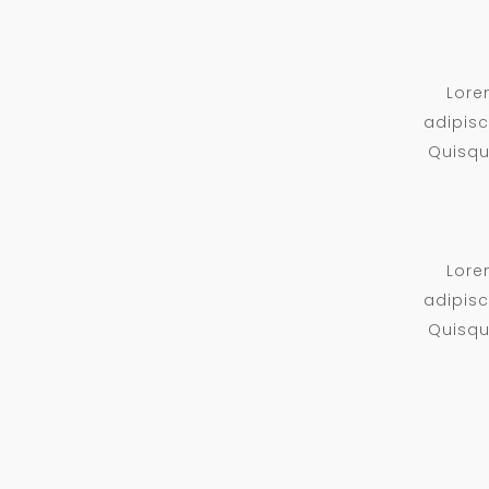
Lore
adipisc
Quisqu
Lore
adipisc
Quisque