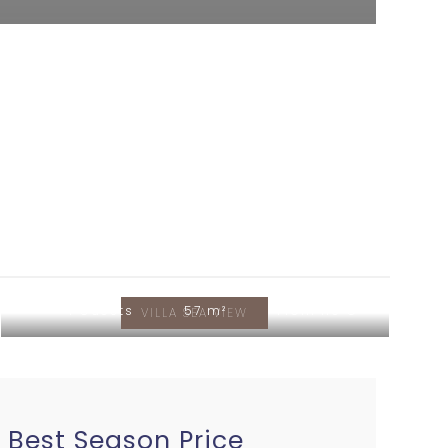
4 Guests
57 m²
From 110 €
VILLA SEA VIEW
Best Season Price