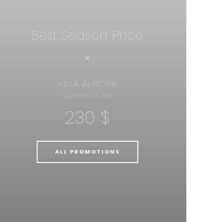
Best Season Price
VILLA AURORA
21 Jan to 27 Jan
230 $
ALL PROMOTIONS